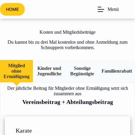
Zum
Inhalt
HOME
Menü
springen
Kosten und Mitgliedsbeiträge
Du kannst bis zu drei Mal kostenlos und ohne Anmeldung zum
Schnuppern vorbeikommen.
Mitglied
Kinder und
Sonstige
ohne
Familienrabatt
Jugendliche
Begünstigte
Ermäßigung
Der jährliche Beitrag für Mitglieder ohne Ermäßigung setzt sich
zusammen aus
Vereinsbeitrag + Abteilungsbeitrag
Karate