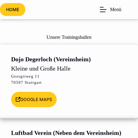
Zum
Inhalt
HOME
Menü
springen
Unsere Trainingshallen
Dojo Degerloch (Vereinsheim)
Kleine und Große Halle
Georgiiweg 11
70597 Stuttgart
GOOGLE MAPS
Luftbad Verein (Neben dem Vereinsheim)