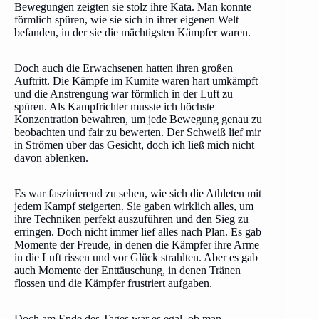
Bewegungen zeigten sie stolz ihre Kata. Man konnte
förmlich spüren, wie sie sich in ihrer eigenen Welt
befanden, in der sie die mächtigsten Kämpfer waren.
Doch auch die Erwachsenen hatten ihren großen
Auftritt. Die Kämpfe im Kumite waren hart umkämpft
und die Anstrengung war förmlich in der Luft zu
spüren. Als Kampfrichter musste ich höchste
Konzentration bewahren, um jede Bewegung genau zu
beobachten und fair zu bewerten. Der Schweiß lief mir
in Strömen über das Gesicht, doch ich ließ mich nicht
davon ablenken.
Es war faszinierend zu sehen, wie sich die Athleten mit
jedem Kampf steigerten. Sie gaben wirklich alles, um
ihre Techniken perfekt auszuführen und den Sieg zu
erringen. Doch nicht immer lief alles nach Plan. Es gab
Momente der Freude, in denen die Kämpfer ihre Arme
in die Luft rissen und vor Glück strahlten. Aber es gab
auch Momente der Enttäuschung, in denen Tränen
flossen und die Kämpfer frustriert aufgaben.
Doch am Ende des Tages war es egal, ob man