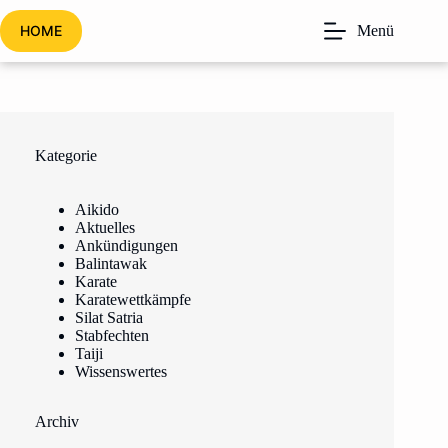
Zum
Inhalt
HOME
Menü
springen
Kategorie
Aikido
Aktuelles
Ankündigungen
Balintawak
Karate
Karatewettkämpfe
Silat Satria
Stabfechten
Taiji
Wissenswertes
Archiv